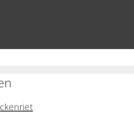
en
ckenriet