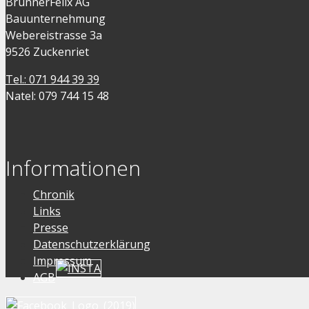
BrunnerFelix AG
Bauunternehmung
Webereistrasse 3a
9526 Zuckenriet
Tel.: 071 944 39 39
Natel: 079 744 15 48
Informationen
Chronik
Links
Presse
Datenschutzerklärung
Impressum
AGB