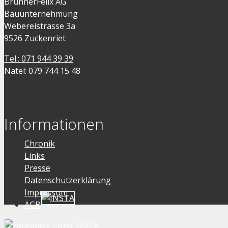
BrunnerFelix AG
Bauunternehmung
Webereistrasse 3a
9526 Zuckenriet
Tel.: 071 944 39 39
Natel: 079 744 15 48
Informationen
Chronik
Links
Presse
Datenschutzerklärung
Impressum
AGB