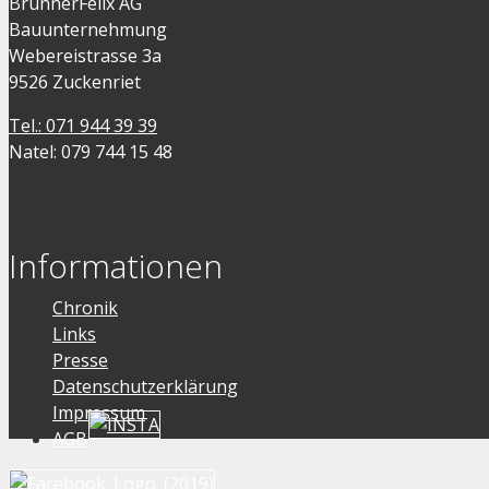
BrunnerFelix AG
Bauunternehmung
Webereistrasse 3a
9526 Zuckenriet
Tel.: 071 944 39 39
Natel: 079 744 15 48
Informationen
Chronik
Links
Presse
Datenschutzerklärung
Impressum
AGB