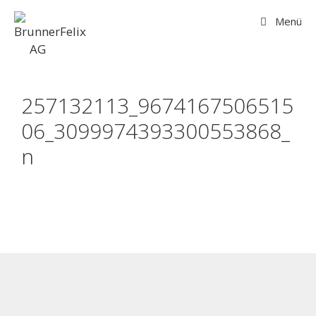
Menü
257132113_9674167506515
06_3099974393300553868_
n